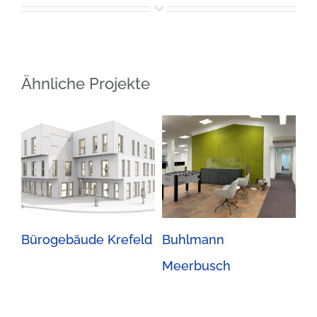
Ähnliche Projekte
Bürogebäude Krefeld
Buhlmann
Bü
Meerbusch
Ko
S